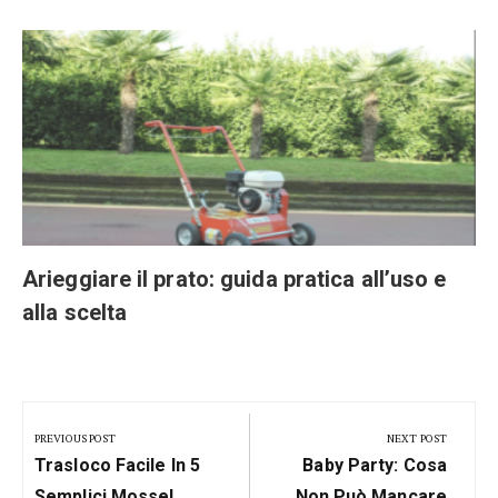
Arieggiare il prato: guida pratica all’uso e
alla scelta
Navigazione
articoli
PREVIOUS POST
NEXT POST
Previous
Next
Trasloco Facile In 5
Baby Party: Cosa
Post:
Post:
Semplici Mosse!
Non Può Mancare