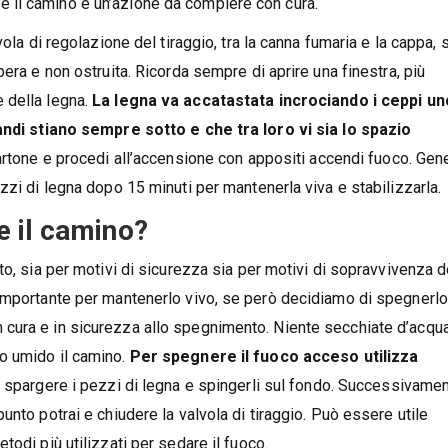
 il camino è un’azione da compiere con cura.
ola di regolazione del tiraggio, tra la canna fumaria e la cappa, 
era e non ostruita. Ricorda sempre di aprire una finestra, più
 della legna.
La legna va accatastata incrociando i ceppi un
randi stiano sempre sotto e che tra loro vi sia lo spazio
cartone e procedi all’accensione con appositi accendi fuoco. Gen
zzi di legna dopo 15 minuti per mantenerla viva e stabilizzarla.
e il camino?
to, sia per motivi di sicurezza sia per motivi di sopravvivenza d
 importante per mantenerlo vivo, se però decidiamo di spegnerlo
cura e in sicurezza allo spegnimento. Niente secchiate d’acqu
o umido il camino.
Per spegnere il fuoco acceso utilizza
ai spargere i pezzi di legna e spingerli sul fondo. Successivame
nto potrai e chiudere la valvola di tiraggio. Può essere utile
odi più utilizzati per sedare il fuoco.