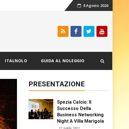
8 Agosto 2026
Skip
to
content
ITALNOLO
GUIDA AL NOLEGGIO
PRESENTAZIONE
Spezia Calcio: Il
Successo Della
Business Networking
Night A Villa Marigola
12 Aprile 2022