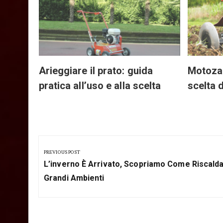
gli
Arieggiare il prato: guida
Motozap
pratica all’uso e alla scelta
scelta 
Navigazione
articoli
PREVIOUS POST
Previous
L’inverno È Arrivato, Scopriamo Come Riscalda
Post:
Grandi Ambienti