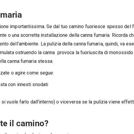
umaria
ione importantissima. Se dal tuo camino fuoriesce spesso del
ente o una scorretta installazione della canna fumaria. Ricorda ch
to dell’ambiente. La pulizia della canna fumaria, quindi, va ese
cumulata ostruendo la canna provoca la fuoriuscita di monossido
ella canna fumaria stessa.
izzate o agire come segue:
asta con innesti snodati
 si vuole farlo dall’interno) o viceversa se la pulizia viene effet
te il camino?