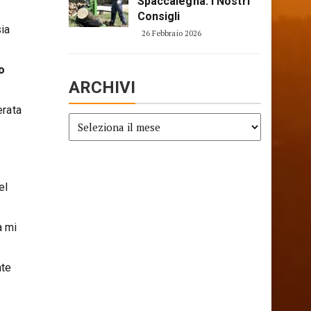
Spaccalegna: I Nostri
Consigli
sia
26 Febbraio 2026
o
ARCHIVI
erata
Archivi
el
a mi
nte