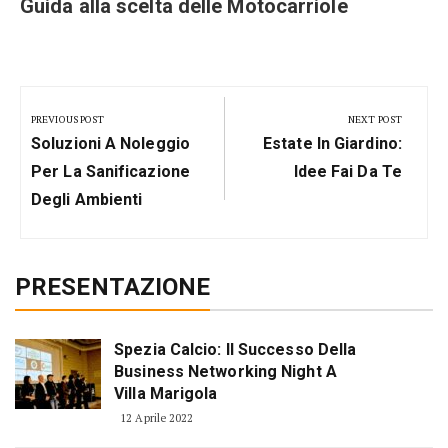
Guida alla scelta delle Motocarriole
Navigazione
articoli
PREVIOUS POST
NEXT POST
Previous
Next
Soluzioni A Noleggio
Estate In Giardino:
Post:
Post:
Per La Sanificazione
Idee Fai Da Te
Degli Ambienti
PRESENTAZIONE
Spezia Calcio: Il Successo Della
Business Networking Night A
Villa Marigola
12 Aprile 2022