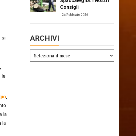
Spaccalegna: I Nostri
Consigli
26 Febbraio 2026
ARCHIVI
 si
Archivi
,
 le
gio
,
anto
a la
 la