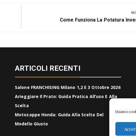
NE
Next
Come Funziona La Potatura Inve
Post:
ARTICOLI RECENTI
Salone FRANCHISING Milano 1,2 E 3 Ottobre 2026
Arieggiare Il Prato: Guida Pratica All’uso E Alla
Scelta
Usiamo cooki
Motozappe Honda: Guida Alla Scelta Del
Modello Giusto
Accet