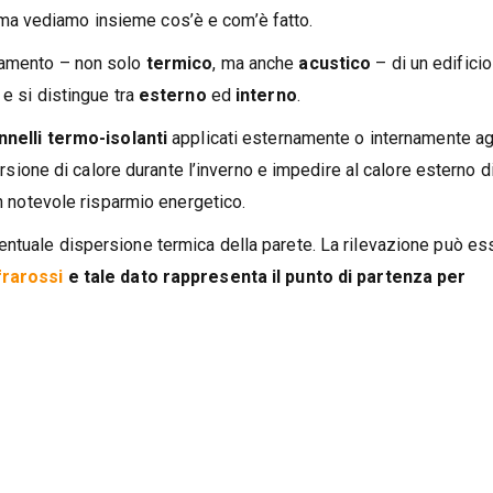
ma vediamo insieme cos’è e com’è fatto.
olamento – non solo
termico
, ma anche
acustico
– di un edificio
 e si distingue tra
esterno
ed
interno
.
nnelli termo-isolanti
applicati esternamente o internamente ag
persione di calore durante l’inverno e impedire al calore esterno d
un notevole risparmio energetico.
ventuale dispersione termica della parete. La rilevazione può es
frarossi
e tale dato rappresenta il punto di partenza per