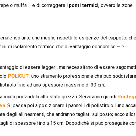
repe o muffa – e di correggere i
ponti termici
, ovvero le zone
eriale isolante che meglio rispetti le esigenze del cappotto che
rmini di isolamento termico che di vantaggio economico – è
vantaggio di essere leggeri, ma necessitano di essere sagomati
rolo
POLICUT
,
uno strumento professionale che può soddisfare
polistirolo fino ad uno spessore massimo di 30 cm.
 facciata portandola allo stato grezzo. Serviranno quindi
Ponteg
ea
. Si passa poi a posizionare i pannelli di polistirolo l’uno acc
re degli allineamenti, che andranno tagliati sul posto; ecco allor
 tagli di spessore fino a 15 cm. Dopodiché si può proseguire con