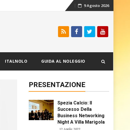
9 Agosto 2026
Skip
to
content
ITALNOLO
GUIDA AL NOLEGGIO
PRESENTAZIONE
Spezia Calcio: Il
Successo Della
Business Networking
Night A Villa Marigola
12 Aprile 2022