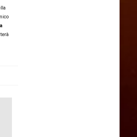
lla
rmico
la
uterà