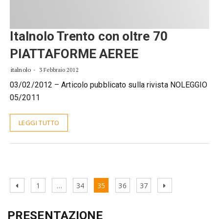
Italnolo Trento con oltre 70
PIATTAFORME AEREE
italnolo
3 Febbraio 2012
03/02/2012 – Articolo pubblicato sulla rivista NOLEGGIO
05/2011
LEGGI TUTTO
Paginazione
Pagina
Page
Page
Page
Page
Page
Pagina
1
…
34
35
36
37
degli
precedente
successiva
articoli
PRESENTAZIONE