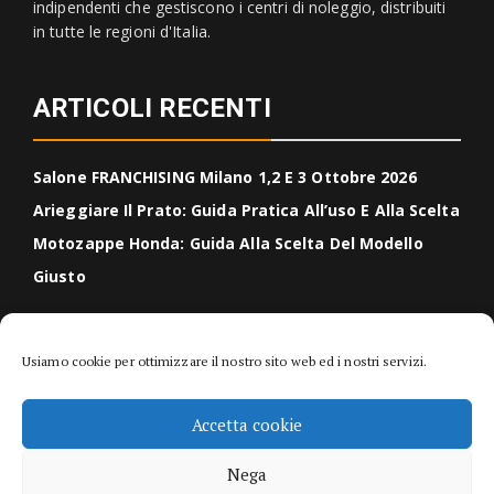
indipendenti che gestiscono i centri di noleggio, distribuiti
in tutte le regioni d'Italia.
ARTICOLI RECENTI
Salone FRANCHISING Milano 1,2 E 3 Ottobre 2026
Arieggiare Il Prato: Guida Pratica All’uso E Alla Scelta
Motozappe Honda: Guida Alla Scelta Del Modello
Giusto
CERCA NEL BLOG
Usiamo cookie per ottimizzare il nostro sito web ed i nostri servizi.
Accetta cookie
Search
Search
for:
Nega