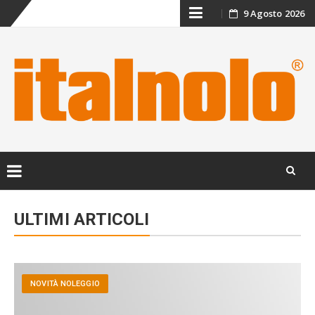
Skip
9 Agosto 2026
to
content
Skip
to
ULTIMI ARTICOLI
content
NOVITÀ NOLEGGIO